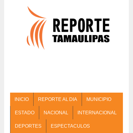
INICIO
REPORTE AL DIA
MUNICIPIO
ESTADO
NACIONAL
INTERNACIONAL
DEPORTES
ESPECTACULOS