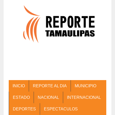
INICIO
REPORTE AL DIA
MUNICIPIO
ESTADO
NACIONAL
INTERNACIONAL
DEPORTES
ESPECTACULOS