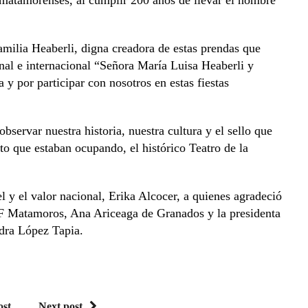
matamorenses, al cumplir 200 años de llevar el nombre
amilia Heaberli, digna creadora de estas prendas que
onal e internacional “Señora María Luisa Heaberli y
 y por participar con nosotros en estas fiestas
bservar nuestra historia, nuestra cultura y el sello que
to que estaban ocupando, el histórico Teatro de la
el y el valor nacional, Erika Alcocer, a quienes agradeció
DIF Matamoros, Ana Ariceaga de Granados y la presidenta
ndra López Tapia.
ost
Next post