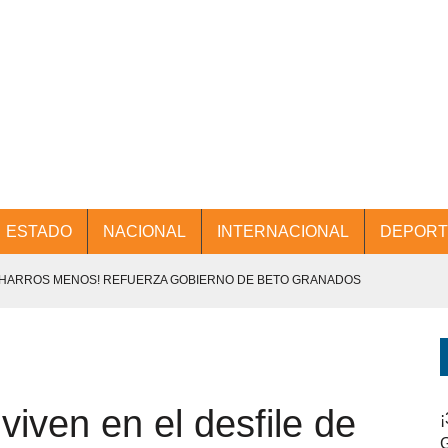
ESTADO
NACIONAL
INTERNACIONAL
DEPORT
CHARROS MENOS! REFUERZA GOBIERNO DE BETO GRANADOS
NTES.
D Y PROMOCIÓN TURÍSTICA DESDE EL AIFA.
 viven en el desfile de
ENCABEZA BETO GRANADOS MESA DE TRABAJO CON PRESIDENTES
¡
G