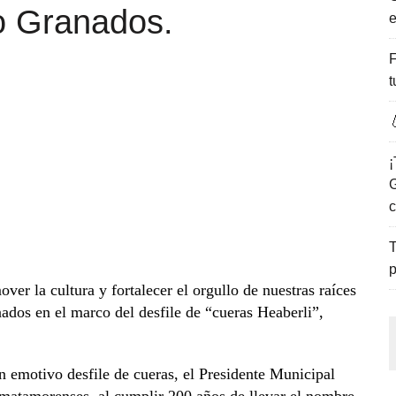
o Granados.
e
ENCANTO DE LAS PLAYAS DEL GOLFO DE MÉXICO.
F
t

¡
G
c
T
p
r la cultura y fortalecer el orgullo de nuestras raíces
dos en el marco del desfile de “cueras Heaberli”,
n emotivo desfile de cueras, el Presidente Municipal