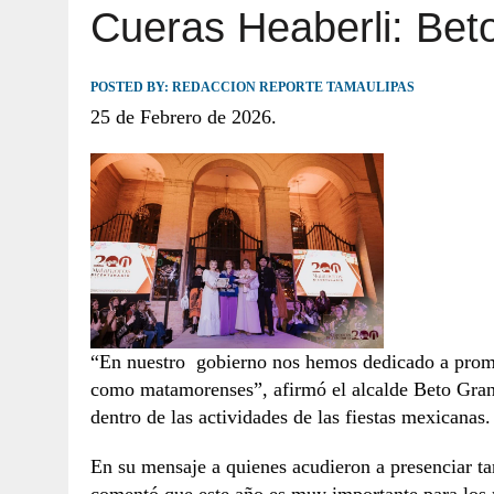
Cueras Heaberli: Bet
JULIO 30, 2026
|
TAMAULIPAS TE INVITA A DESCUBRIR EL 
POSTED BY:
REDACCION REPORTE TAMAULIPAS
25 de Febrero de 2026.
“En nuestro gobierno nos hemos dedicado a promove
como matamorenses”, afirmó el alcalde Beto Grana
dentro de las actividades de las fiestas mexicanas.
En su mensaje a quienes acudieron a presenciar ta