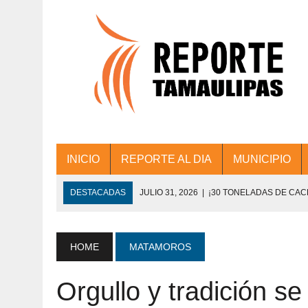
INICIO
REPORTE AL DIA
MUNICIPIO
DESTACADAS
JULIO 31, 2026
|
¡30 TONELADAS DE CA
ACCIONES DE LIMPIEZA EN LOS PRESIDE
JULIO 31, 2026
|
FORTALECE TAMAULIPAS SU CONECTIVIDA
HOME
MATAMOROS
JULIO 30, 2026
|
💧🚰 ¡AGUA PARA LA COMUNIDAD!
Orgullo y tradición se
JULIO 30, 2026
|
¡TRABAJO EN EQUIPO Y RESULTADOS! 
DE COLONIA.