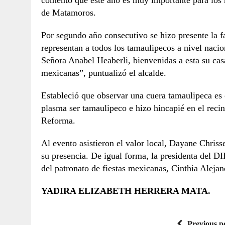
comentó que este año es muy importante para los 
de Matamoros.
Por segundo año consecutivo se hizo presente la f
representan a todos los tamaulipecos a nivel naci
Señora Anabel Heaberli, bienvenidas a esta su casa
mexicanas”, puntualizó el alcalde.
Estableció que observar una cuera tamaulipeca es o
plasma ser tamaulipeco e hizo hincapié en el recin
Reforma.
Al evento asistieron el valor local, Dayane Chriss
su presencia. De igual forma, la presidenta del 
del patronato de fiestas mexicanas, Cinthia Aleja
YADIRA ELIZABETH HERRERA MATA.
Previous p