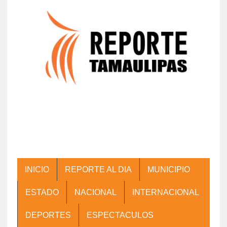
INICIO
REPORTE AL DIA
MUNICIPIO
ESTADO
NACIONAL
INTERNACIONAL
DEPORTES
ESPECTACULOS