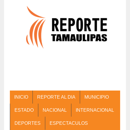
INICIO
REPORTE AL DIA
MUNICIPIO
ESTADO
NACIONAL
INTERNACIONAL
DEPORTES
ESPECTACULOS