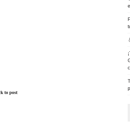
e
ENCANTO DE LAS PLAYAS DEL GOLFO DE MÉXICO.
F
t

¡
G
c
T
p
k to post