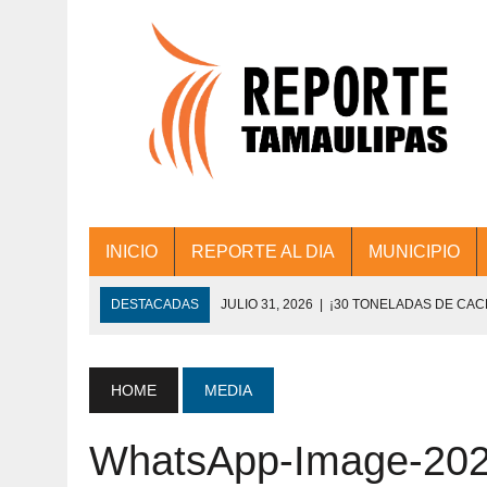
INICIO
REPORTE AL DIA
MUNICIPIO
DESTACADAS
JULIO 31, 2026
|
¡30 TONELADAS DE CA
ACCIONES DE LIMPIEZA EN LOS PRESIDE
JULIO 31, 2026
|
FORTALECE TAMAULIPAS SU CONECTIVIDA
HOME
MEDIA
JULIO 30, 2026
|
💧🚰 ¡AGUA PARA LA COMUNIDAD!
WhatsApp-Image-2023
JULIO 30, 2026
|
¡TRABAJO EN EQUIPO Y RESULTADOS! 
DE COLONIA.