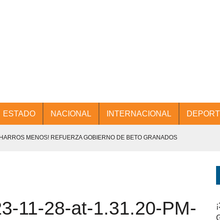
ESTADO
NACIONAL
INTERNACIONAL
DEPORT
CHARROS MENOS! REFUERZA GOBIERNO DE BETO GRANADOS
NTES.
D Y PROMOCIÓN TURÍSTICA DESDE EL AIFA.
-11-28-at-1.31.20-PM-
ENCABEZA BETO GRANADOS MESA DE TRABAJO CON PRESIDENTES
¡
G