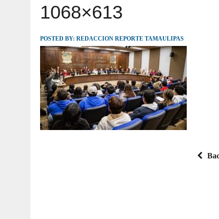
1068×613
JULIO 30, 2026
|
TAMAULIPAS TE INVITA A DESCUBRIR EL 
POSTED BY:
REDACCION REPORTE TAMAULIPAS
Bac