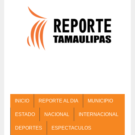
INICIO
REPORTE AL DIA
MUNICIPIO
ESTADO
NACIONAL
INTERNACIONAL
DEPORTES
ESPECTACULOS