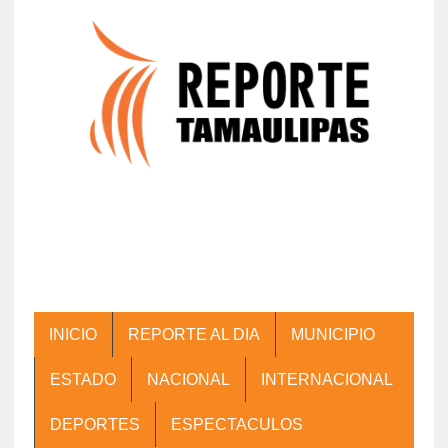
INICIO
REPORTE AL DIA
MUNICIPIO
ESTADO
NACIONAL
INTERNACIONAL
DEPORTES
ESPECTACULOS