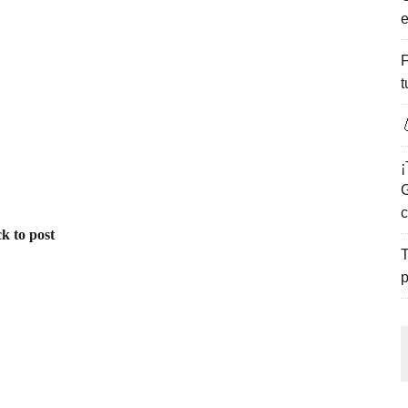
e
ENCANTO DE LAS PLAYAS DEL GOLFO DE MÉXICO.
F
t

¡
G
c
k to post
T
p