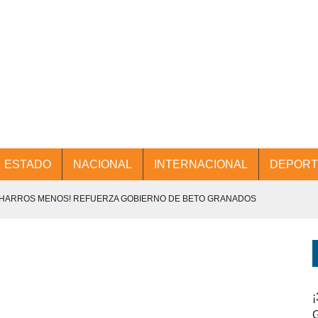
ESTADO
NACIONAL
INTERNACIONAL
DEPORT
CHARROS MENOS! REFUERZA GOBIERNO DE BETO GRANADOS
NTES.
D Y PROMOCIÓN TURÍSTICA DESDE EL AIFA.
ENCABEZA BETO GRANADOS MESA DE TRABAJO CON PRESIDENTES
¡
G