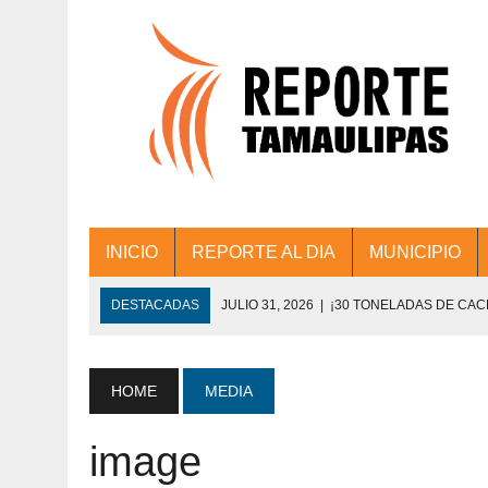
INICIO
REPORTE AL DIA
MUNICIPIO
DESTACADAS
JULIO 31, 2026
|
¡30 TONELADAS DE CA
ACCIONES DE LIMPIEZA EN LOS PRESIDE
JULIO 31, 2026
|
FORTALECE TAMAULIPAS SU CONECTIVIDA
HOME
MEDIA
JULIO 30, 2026
|
💧🚰 ¡AGUA PARA LA COMUNIDAD!
image
JULIO 30, 2026
|
¡TRABAJO EN EQUIPO Y RESULTADOS! 
DE COLONIA.