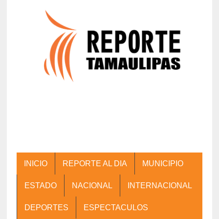
INICIO
REPORTE AL DIA
MUNICIPIO
ESTADO
NACIONAL
INTERNACIONAL
DEPORTES
ESPECTACULOS