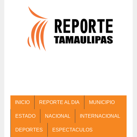
INICIO
REPORTE AL DIA
MUNICIPIO
ESTADO
NACIONAL
INTERNACIONAL
DEPORTES
ESPECTACULOS