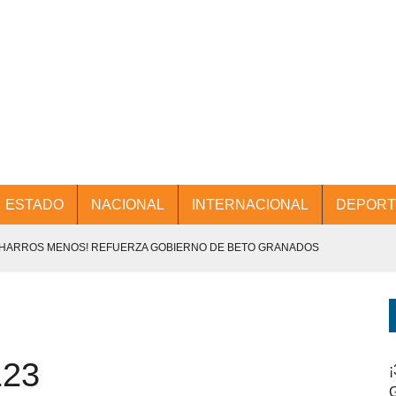
ESTADO
NACIONAL
INTERNACIONAL
DEPORT
CHARROS MENOS! REFUERZA GOBIERNO DE BETO GRANADOS
NTES.
D Y PROMOCIÓN TURÍSTICA DESDE EL AIFA.
123
ENCABEZA BETO GRANADOS MESA DE TRABAJO CON PRESIDENTES
¡
G