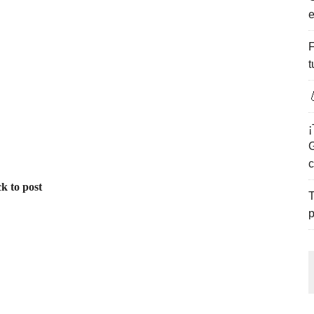
e
ENCANTO DE LAS PLAYAS DEL GOLFO DE MÉXICO.
F
t

¡
G
c
k to post
T
p