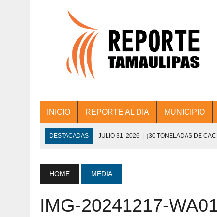
INICIO
REPORTE AL DIA
MUNICIPIO
DESTACADAS
JULIO 31, 2026
|
¡30 TONELADAS DE CA
ACCIONES DE LIMPIEZA EN LOS PRESIDE
JULIO 31, 2026
|
FORTALECE TAMAULIPAS SU CONECTIVIDA
HOME
MEDIA
JULIO 30, 2026
|
💧🚰 ¡AGUA PARA LA COMUNIDAD!
IMG-20241217-WA0
JULIO 30, 2026
|
¡TRABAJO EN EQUIPO Y RESULTADOS! 
DE COLONIA.