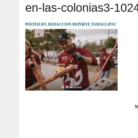
en-las-colonias3-102
JULIO 30, 2026
|
TAMAULIPAS TE INVITA A DESCUBRIR EL 
POSTED BY:
REDACCION REPORTE TAMAULIPAS
N