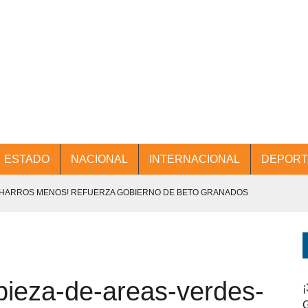
ESTADO
NACIONAL
INTERNACIONAL
DEPORT
CHARROS MENOS! REFUERZA GOBIERNO DE BETO GRANADOS
NTES.
D Y PROMOCIÓN TURÍSTICA DESDE EL AIFA.
mpieza-de-areas-verdes-
ENCABEZA BETO GRANADOS MESA DE TRABAJO CON PRESIDENTES
¡
G