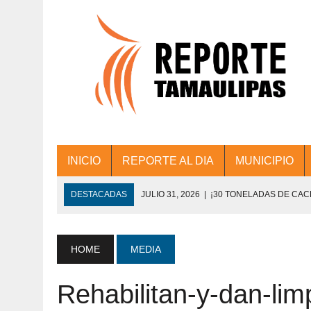
INICIO
REPORTE AL DIA
MUNICIPIO
DESTACADAS
JULIO 31, 2026
|
¡30 TONELADAS DE CA
ACCIONES DE LIMPIEZA EN LOS PRESIDE
JULIO 31, 2026
|
FORTALECE TAMAULIPAS SU CONECTIVIDA
HOME
MEDIA
JULIO 30, 2026
|
💧🚰 ¡AGUA PARA LA COMUNIDAD!
Rehabilitan-y-dan-li
JULIO 30, 2026
|
¡TRABAJO EN EQUIPO Y RESULTADOS! 
DE COLONIA.