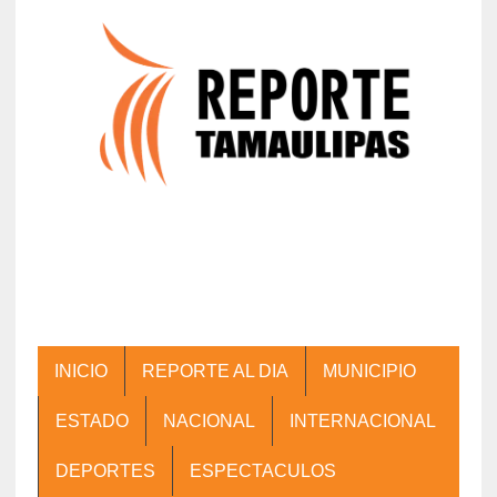
INICIO
REPORTE AL DIA
MUNICIPIO
ESTADO
NACIONAL
INTERNACIONAL
DEPORTES
ESPECTACULOS