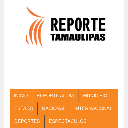
INICIO
REPORTE AL DIA
MUNICIPIO
ESTADO
NACIONAL
INTERNACIONAL
DEPORTES
ESPECTACULOS