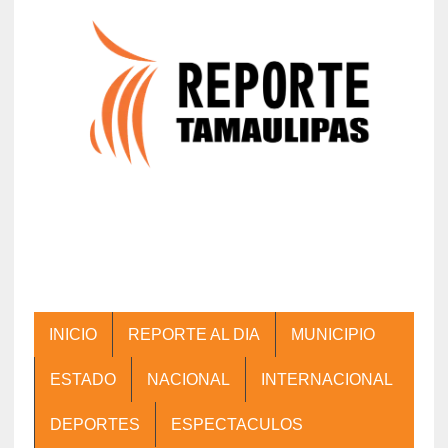
INICIO
REPORTE AL DIA
MUNICIPIO
ESTADO
NACIONAL
INTERNACIONAL
DEPORTES
ESPECTACULOS