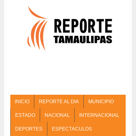
INICIO
REPORTE AL DIA
MUNICIPIO
ESTADO
NACIONAL
INTERNACIONAL
DEPORTES
ESPECTACULOS