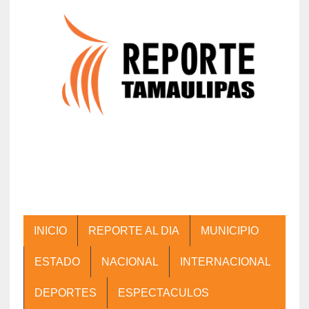
INICIO
REPORTE AL DIA
MUNICIPIO
ESTADO
NACIONAL
INTERNACIONAL
DEPORTES
ESPECTACULOS