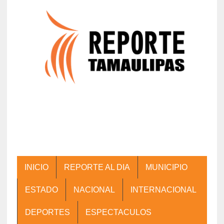
INICIO
REPORTE AL DIA
MUNICIPIO
ESTADO
NACIONAL
INTERNACIONAL
DEPORTES
ESPECTACULOS