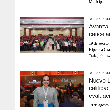
Municipal d
NUEVO LARE
Avanza 
cancelac
19 de agosto
Hipoteca Grat
Trabajadore
NUEVO LARE
Nuevo La
califica
evaluaci
18 de agosto 