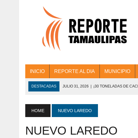
INICIO
REPORTE AL DIA
MUNICIPIO
DESTACADAS
JULIO 31, 2026
|
¡30 TONELADAS DE CA
ACCIONES DE LIMPIEZA EN LOS PRESIDE
JULIO 31, 2026
|
FORTALECE TAMAULIPAS SU CONECTIVIDA
HOME
NUEVO LAREDO
JULIO 30, 2026
|
💧🚰 ¡AGUA PARA LA COMUNIDAD!
NUEVO LAREDO
JULIO 30, 2026
|
¡TRABAJO EN EQUIPO Y RESULTADOS! 
DE COLONIA.