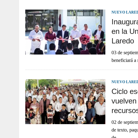
JULIO 30, 2026
|
TAMAULIPAS TE INVITA A DESCUBRIR EL 
NUEVO LARE
Inaugura
en la U
Laredo
03 de septiem
beneficiará a
NUEVO LARE
Ciclo e
vuelven
recurso
02 de septiem
de texto, paq
de…