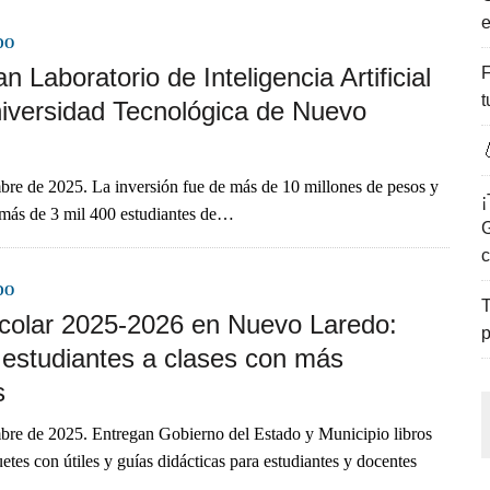
e
ENCANTO DE LAS PLAYAS DEL GOLFO DE MÉXICO.
DO
n Laboratorio de Inteligencia Artificial
F
t
niversidad Tecnológica de Nuevo

bre de 2025. La inversión fue de más de 10 millones de pesos y
¡
 más de 3 mil 400 estudiantes de…
G
c
DO
T
scolar 2025-2026 en Nuevo Laredo:
p
 estudiantes a clases con más
s
bre de 2025. Entregan Gobierno del Estado y Municipio libros
uetes con útiles y guías didácticas para estudiantes y docentes