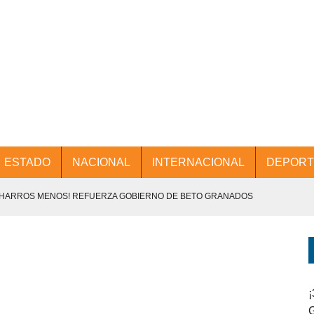
ESTADO
NACIONAL
INTERNACIONAL
DEPORT
CHARROS MENOS! REFUERZA GOBIERNO DE BETO GRANADOS
NTES.
D Y PROMOCIÓN TURÍSTICA DESDE EL AIFA.
ENCABEZA BETO GRANADOS MESA DE TRABAJO CON PRESIDENTES
¡
G