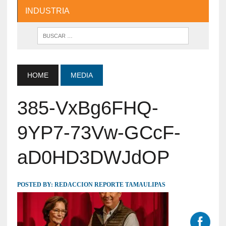
INDUSTRIA
HOME
MEDIA
385-VxBg6FHQ-
9YP7-73Vw-GCcF-
aD0HD3DWJdOP
POSTED BY:
REDACCION REPORTE TAMAULIPAS