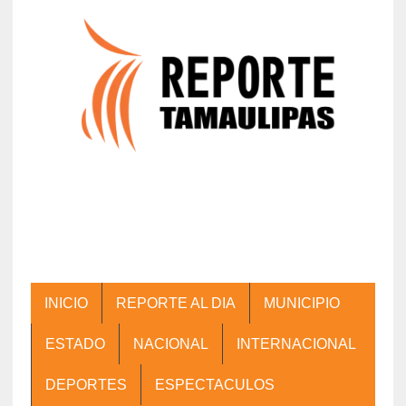
INICIO
REPORTE AL DIA
MUNICIPIO
ESTADO
NACIONAL
INTERNACIONAL
DEPORTES
ESPECTACULOS