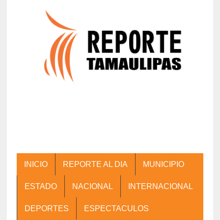
INICIO
REPORTE AL DIA
MUNICIPIO
ESTADO
NACIONAL
INTERNACIONAL
DEPORTES
ESPECTACULOS